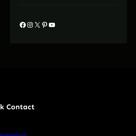
Facebook
Instagram
X
Pinterest
YouTube
k Contact
8390000315