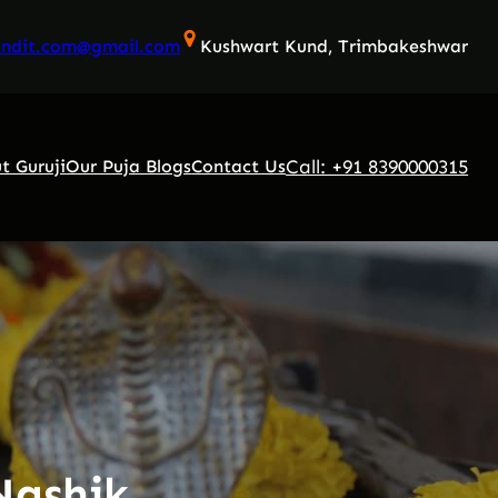
andit.com@gmail.com
Kushwart Kund, Trimbakeshwar
Call: +91 8390000315
t Guruji
Our Puja Blogs
Contact Us
Nashik