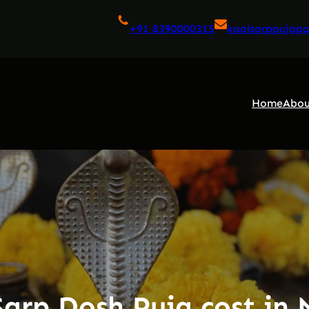
+91 8390000315
kaalsarppujap
Home
Abou
Sarp Dosh Puja cost in 