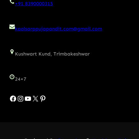
+91 8390000315
kaalsarppujapandit.com@gmail.com
Kushwart Kund, Trimbakeshwar
24×7
Facebook
Instagram
YouTube
X
Pinterest