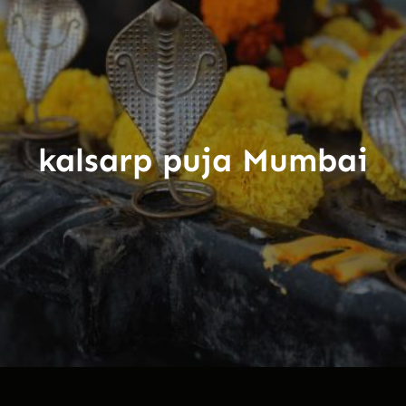
kalsarp puja Mumbai